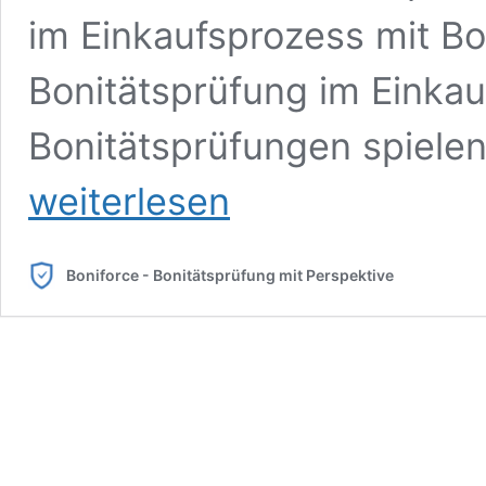
im Einkaufsprozess mit Bo
Bonitätsprüfung im Einkau
Bonitätsprüfungen spielen
So
weiterlesen
optimieren
Sie
Ihre
Bonitätsprüfung
Boniforce - Bonitätsprüfung mit Perspektive
im
Einkaufsprozess
mit
Boniforce