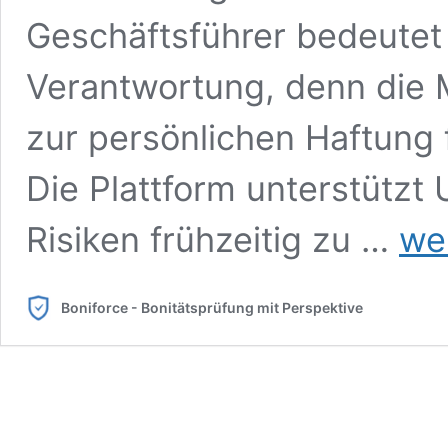
Geschäftsführer bedeutet 
Verantwortung, denn die 
zur persönlichen Haftung f
Die Plattform unterstütz
StaRUG
Risiken frühzeitig zu …
we
Risiko
als
gesetzl
Boniforce - Bonitätsprüfung mit Perspektive
Pflicht.
Wie
kann
Bonifor
Untern
bei
der