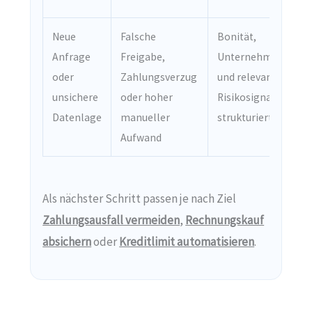
Neue
Falsche
Bonität,
Anfrage
Freigabe,
Unternehmensdate
oder
Zahlungsverzug
und relevante
unsichere
oder hoher
Risikosignale
Datenlage
manueller
strukturiert prüfen
Aufwand
Als nächster Schritt passen je nach Ziel
Zahlungsausfall vermeiden
,
Rechnungskauf
absichern
oder
Kreditlimit automatisieren
.