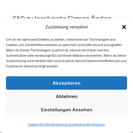
FAQ zu Insolvente Firmen finden
Zustimmung verwalten
Die häufigsten Fragen betreffen Quelle,
Um dir ein optimales Erlebnis zu bieten, verwenden wir Technologien wie
Aktualität, Trefferbewertung und konkrete B2B-
Cookies, um Geräteinformationen zu speichern und/oder darauf zuzugreifen.
Wenn du diesen Technologien zustimmst, können wir Daten wie das
Folgeaktionen.
Surfverhalten oder eindeutige IDs auf dieser Website verarbeiten. Wenn du deine
Zustimmung nicht erteilst oder zurückziehst, können bestimmte Merkmale und
Funktionen beeinträchtigt werden.
Wie findet man insolvente Firmen?
Akzeptieren
Ablehnen
Wo kann man Insolvenzbekanntmachungen
suchen?
Einstellungen Ansehen
Cookie-Richtlinie
Datenschutzerklärung
Impressum
Sind Insolvenzbekanntmachungen