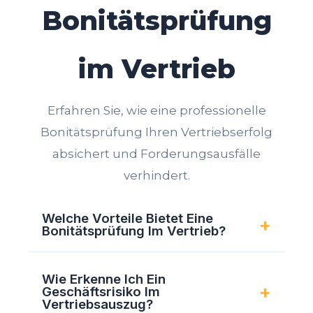
Bonitätsprüfung
im Vertrieb
Erfahren Sie, wie eine professionelle
Bonitätsprüfung Ihren Vertriebserfolg
absichert und Forderungsausfälle
verhindert.
Welche Vorteile Bietet Eine
+
Bonitätsprüfung Im Vertrieb?
Eine gezielte
Bonitätsprüfung im
Wie Erkenne Ich Ein
Vertrieb
stellt sicher, dass
+
Geschäftsrisiko Im
Verkaufsmitarbeiter ihre wertvolle
Vertriebsauszug?