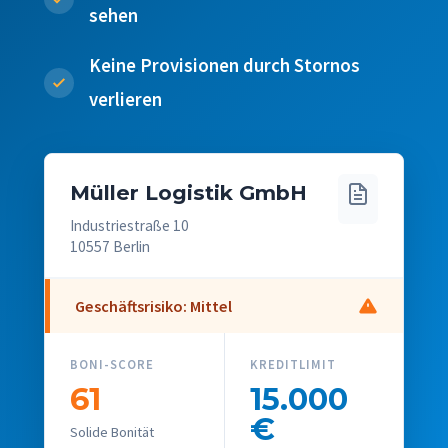
sehen
Keine Provisionen durch Stornos
verlieren
Müller Logistik GmbH
Industriestraße 10
10557 Berlin
Geschäftsrisiko: Mittel
BONI-SCORE
KREDITLIMIT
61
15.000
€
Solide Bonität