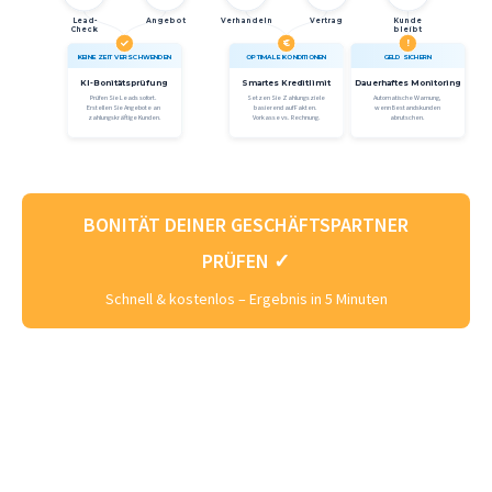
Lead-
Angebot
Verhandeln
Vertrag
Kunde
Check
bleibt
€
!
KEINE ZEIT VERSCHWENDEN
OPTIMALE KONDITIONEN
GELD SICHERN
KI-Bonitätsprüfung
Smartes Kreditlimit
Dauerhaftes Monitoring
Prüfen Sie Leads sofort.
Setzen Sie Zahlungsziele
Automatische Warnung,
Erstellen Sie Angebote an
basierend auf Fakten.
wenn Bestandskunden
zahlungskräftige Kunden.
Vorkasse vs. Rechnung.
abrutschen.
BONITÄT DEINER GESCHÄFTSPARTNER
PRÜFEN ✓
Schnell & kostenlos – Ergebnis in 5 Minuten