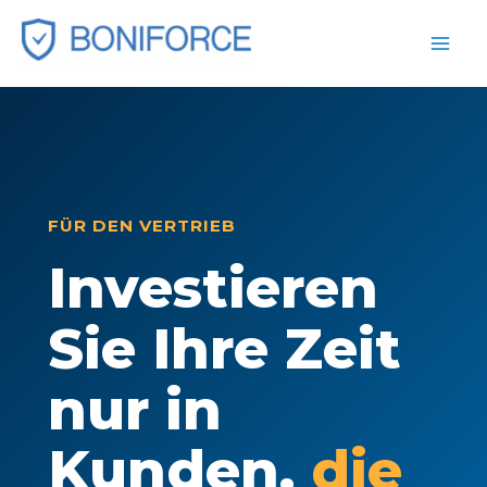
Zum
Inhalt
springen
FÜR DEN VERTRIEB
Investieren
Sie Ihre Zeit
nur in
Kunden,
die