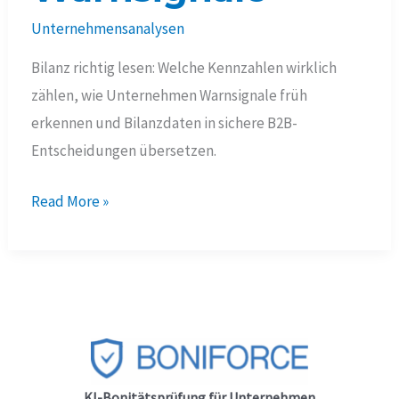
Unternehmensanalysen
Bilanz richtig lesen: Welche Kennzahlen wirklich
zählen, wie Unternehmen Warnsignale früh
erkennen und Bilanzdaten in sichere B2B-
Entscheidungen übersetzen.
Bilanz
Read More »
richtig
lesen
2026:
10
Kennzahlen
und
klare
KI-Bonitätsprüfung für Unternehmen