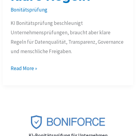
Bonitätsprüfung
KI Bonitätsprüfung beschleunigt
Unternehmensprüfungen, braucht aber klare
Regeln für Datenqualität, Transparenz, Governance
und menschliche Freigaben.
KI
Read More »
Bonitätsprüfung
2026:
Chancen,
Grenzen
und
klare
Regeln
KI-Bonitätsprüfung für Unternehmen