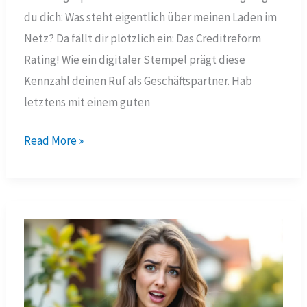
du dich: Was steht eigentlich über meinen Laden im
Netz? Da fällt dir plötzlich ein: Das Creditreform
Rating! Wie ein digitaler Stempel prägt diese
Kennzahl deinen Ruf als Geschäftspartner. Hab
letztens mit einem guten
Creditreform
Read More »
Rating
2025:
Warum
deine
Bonität
entscheidend
ist