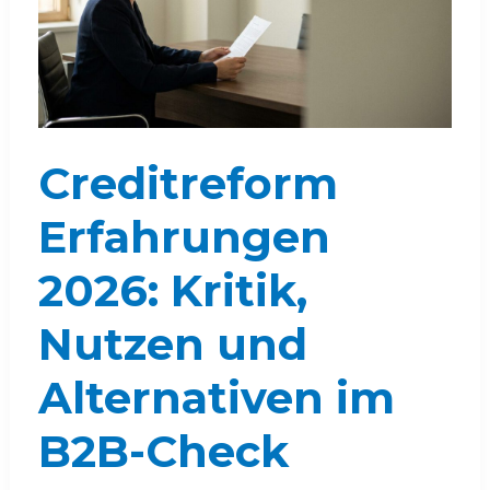
Creditreform
Erfahrungen
2026: Kritik,
Nutzen und
Alternativen im
B2B-Check