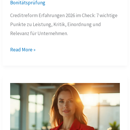
Bonitätsprüfung
Creditreform Erfahrungen 2026 im Check: 7 wichtige
Punkte zu Leistung, Kritik, Einordnung und
Relevanz für Unternehmen.
Creditreform
Read More »
Erfahrungen
2026:
Kritik,
Nutzen
und
Alternativen
im
B2B-