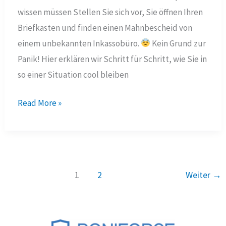
wissen müssen Stellen Sie sich vor, Sie öffnen Ihren
Briefkasten und finden einen Mahnbescheid von
einem unbekannten Inkassobüro.
Kein Grund zur
Panik! Hier erklären wir Schritt für Schritt, wie Sie in
so einer Situation cool bleiben
Inkasso
Read More »
Auskunft
im
Jahr
2025:
1
2
Weiter
→
Alles,
was
Sie