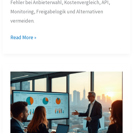
Fehler bei Anbieterwahl, Kostenvergleich, API,
Monitoring, Freigabelogik und Alternativen
vermeiden.
Creditreform
Read More »
Erfahrung:
Fehler
bei
der
Anbieterwahl
vermeiden