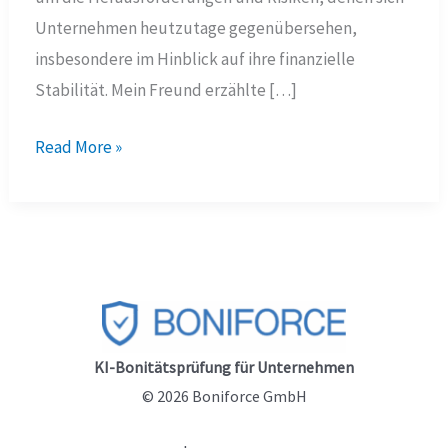
Unternehmen heutzutage gegenübersehen,
insbesondere im Hinblick auf ihre finanzielle
Stabilität. Mein Freund erzählte […]
Wie
Read More »
führen
manipulationssichere
Kreditlimit-
Empfehlungen
Unternehmen
zur
Finanzstabilität?
KI-Bonitätsprüfung für Unternehmen
–
© 2026 Boniforce GmbH
Eine