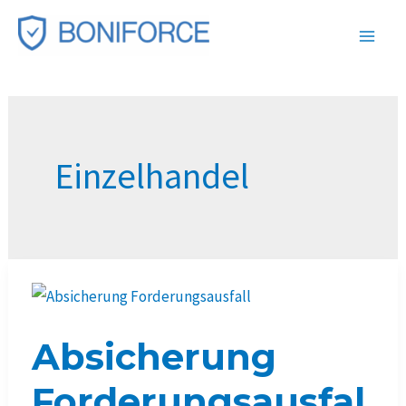
Zum
Inhalt
springen
Einzelhandel
Absicherung
Forderungsausfal