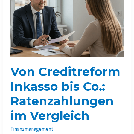
Von Creditreform
Inkasso bis Co.:
Ratenzahlungen
im Vergleich
Finanzmanagement