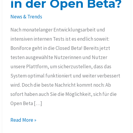
in der Open Beta?
News & Trends
Nach monatelanger Entwicklungsarbeit und
intensiven internen Tests ist es endlich soweit:
Boniforce geht in die Closed Beta! Bereits jetzt
testen ausgewählte Nutzerinnen und Nutzer
unsere Plattform, um sicherzustellen, dass das
System optimal funktioniert und weiter verbessert
wird. Doch die beste Nachricht kommt noch: Ab
sofort haben auch Sie die Möglichkeit, sich für die
Open Beta […]
Closed
Read More »
Beta