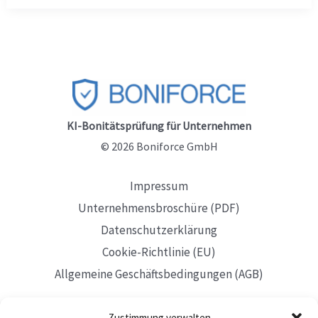
ist
gestartet
–
Wie
sichern
Sie
KI-Bonitätsprüfung für Unternehmen
sich
© 2026 Boniforce GmbH
jetzt
Impressum
den
Unternehmensbroschüre (PDF)
90-
Datenschutzerklärung
tägigen
Cookie-Richtlinie (EU)
Premium-
Allgemeine Geschäftsbedingungen (AGB)
Zugang
in
Zustimmung verwalten