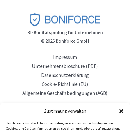
2026?
Anbieter,
Funktion
und
KI-Bonitätsprüfung für Unternehmen
Auswahl
© 2026 Boniforce GmbH
Impressum
Unternehmensbroschüre (PDF)
Datenschutzerklärung
Cookie-Richtlinie (EU)
Allgemeine Geschäftsbedingungen (AGB)
Zustimmung verwalten
Um dir ein optimales Erlebnis zu bieten, verwenden wir Technologien wie
Mit Sitz in Düsseldorf
Cookies, um Geräteinformationen zu speichern und/oder darauf zuzugreifen.