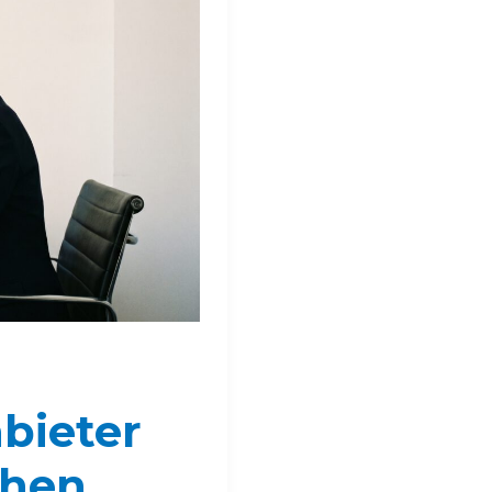
bieter
chen