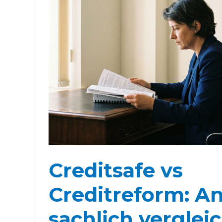
Creditsafe vs
Creditreform: An
sachlich verglei