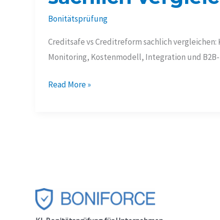
Bonitätsprüfung
Creditsafe vs Creditreform sachlich vergleichen: 
Monitoring, Kostenmodell, Integration und B2B
Creditsafe
Read More »
vs
Creditreform:
Anbieter
sachlich
vergleichen