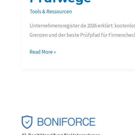
Tools & Ressourcen
Unternehmensregister de 2026 erklärt: kostenlos
Grenzen und der beste Prüfpfad für Firmencheck,
Unternehmensregister
Read More »
de
2026:
7
klare
Prüfwege