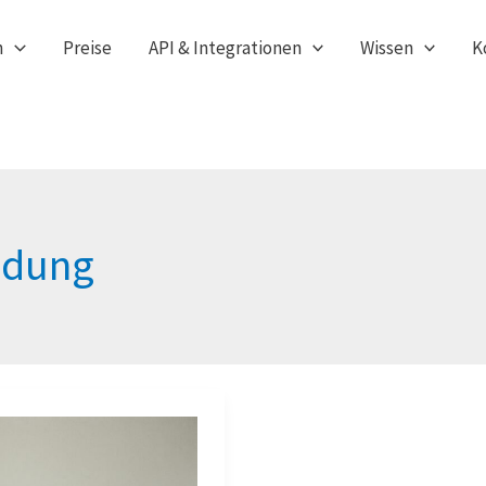
n
Preise
API & Integrationen
Wissen
K
ndung