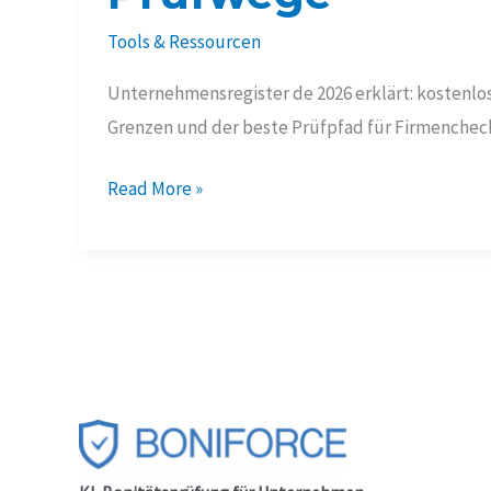
Tools & Ressourcen
Unternehmensregister de 2026 erklärt: kostenlos
Grenzen und der beste Prüfpfad für Firmencheck,
Unternehmensregister
Read More »
de
2026:
7
klare
Prüfwege