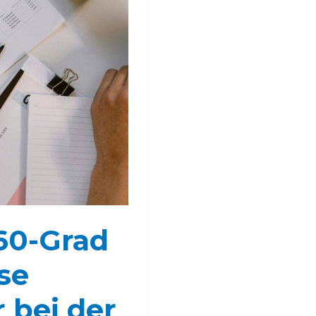
60-Grad
se
 bei der