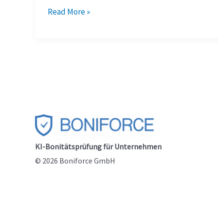
Wie
Read More »
kann
eine
360-
Grad
KI-
Bonitätsanalyse
helfen,
Einkäufer
KI-Bonitätsprüfung für Unternehmen
bei
© 2026 Boniforce GmbH
der
Auswahl
sicherer
Lieferanten