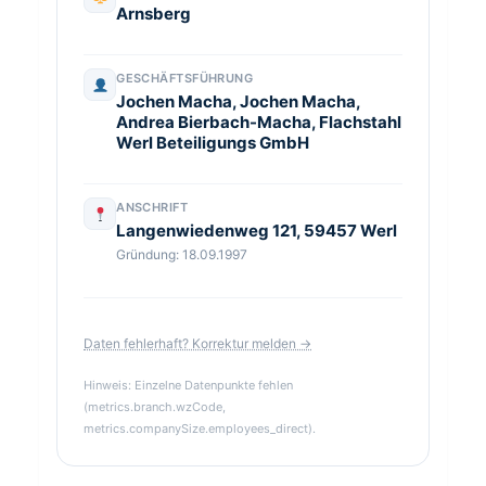
Arnsberg
GESCHÄFTSFÜHRUNG
Jochen Macha, Jochen Macha,
Andrea Bierbach-Macha, Flachstahl
Werl Beteiligungs GmbH
ANSCHRIFT
Langenwiedenweg 121, 59457 Werl
Gründung: 18.09.1997
Daten fehlerhaft? Korrektur melden →
Hinweis: Einzelne Datenpunkte fehlen
(metrics.branch.wzCode,
metrics.companySize.employees_direct).