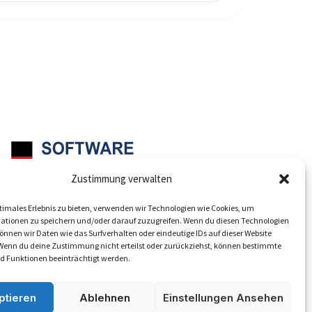
Zustimmung verwalten
Mit Sitz in Düsseldorf
timales Erlebnis zu bieten, verwenden wir Technologien wie Cookies, um
ationen zu speichern und/oder darauf zuzugreifen. Wenn du diesen Technologien
nnen wir Daten wie das Surfverhalten oder eindeutige IDs auf dieser Website
 Wenn du deine Zustimmung nicht erteilst oder zurückziehst, können bestimmte
 Funktionen beeinträchtigt werden.
ptieren
Ablehnen
Einstellungen Ansehen
Abonnieren