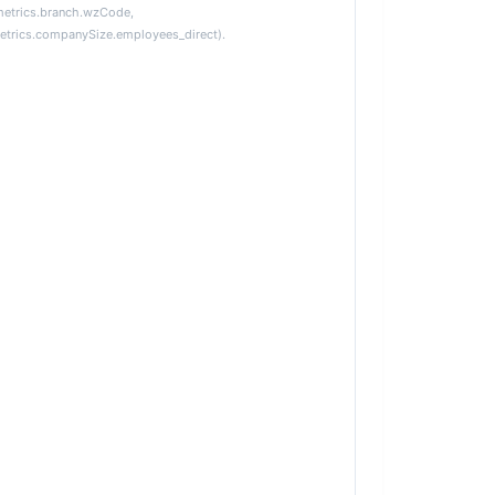
metrics.branch.wzCode,
etrics.companySize.employees_direct).