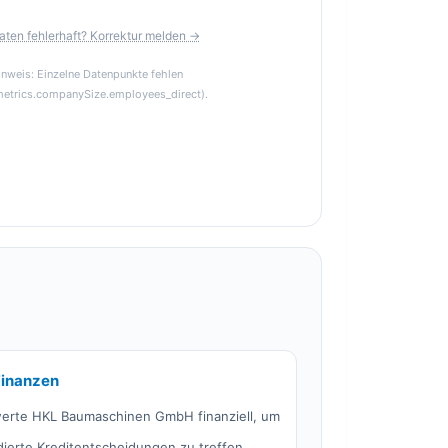
aten fehlerhaft? Korrektur melden →
inweis: Einzelne Datenpunkte fehlen
metrics.companySize.employees_direct).
Finanzen
erte HKL Baumaschinen GmbH finanziell, um
dierte Kreditentscheidungen zu treffen.