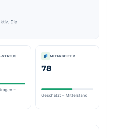
tiv. Die
R-STATUS
MITARBEITER
e
78
etragen –
Geschätzt – Mittelstand