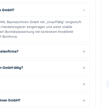
nen GmbH?
 HKL Baumaschinen GmbH mit „Unauffällig“ eingestuft.
m Handelsregister eingetragen und weist stabile
tzeit-Bonitätsbewertung mit konkretem Kreditlimit
f Boniforce.
astenfirma?
n GmbH tätig?
chinen GmbH?