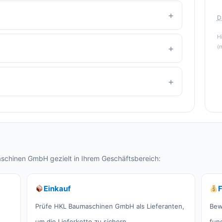
D
H
(
schinen GmbH gezielt in Ihrem Geschäftsbereich:
Einkauf
Prüfe HKL Baumaschinen GmbH als Lieferanten,
Bew
um die Lieferkette zu sichern.
fun