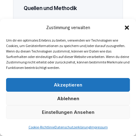
Quellen und Methodik
Dieser Artikel basiert auf Boniforce-
Zustimmung verwalten
Prozesswissen, technischer B2B-
Integrationserfahrung und
Um dir ein optimales Erlebnis zu bieten, verwenden wir Technologien wie
redaktioneller Einordnung für
Cookies, um Geräteinformationen zu speichern und/oder darauf zuzugreifen.
Wenn du diesen Technologien zustimmst, können wir Daten wie das
Vertrieb, Finance, E-Commerce und
Surfverhalten oder eindeutige IDs auf dieser Website verarbeiten. Wenn du deine
IT. Er beschreibt typische
Zustimmung nicht erteilst oder zurückziehst, können bestimmte Merkmale und
Funktionen beeinträchtigt werden.
Prozessmuster und behauptet keine
spezifische Fremdsystem-
Akzeptieren
Integration, sofern sie nicht
ausdrücklich genannt ist.
Ablehnen
Boniforce Datenübersicht
Einstellungen Ansehen
Boniforce API
Cookie-Richtlinie
Datenschutzerklärung
Impressum