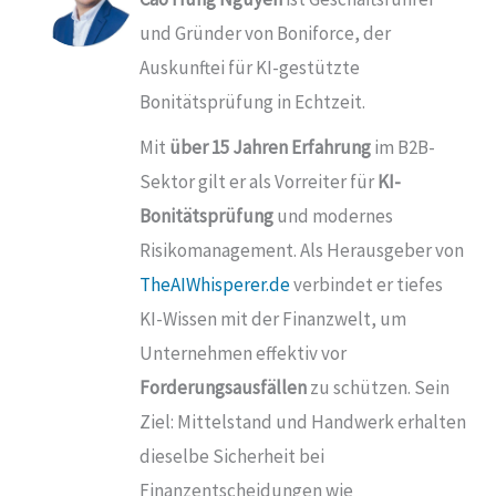
und Gründer von
Boniforce
, der
Auskunftei für KI-gestützte
Bonitätsprüfung in Echtzeit.
Mit
über 15 Jahren Erfahrung
im B2B-
Sektor gilt er als Vorreiter für
KI-
Bonitätsprüfung
und modernes
Risikomanagement. Als Herausgeber von
TheAIWhisperer.de
verbindet er tiefes
KI-Wissen mit der Finanzwelt, um
Unternehmen effektiv vor
Forderungsausfällen
zu schützen. Sein
Ziel: Mittelstand und Handwerk erhalten
dieselbe Sicherheit bei
Finanzentscheidungen wie