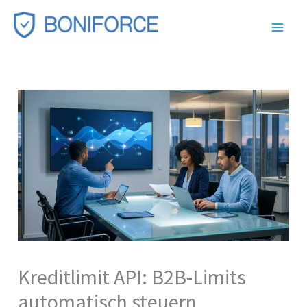
Zum
Inhalt
springen
Kreditlimit API: B2B-Limits
automatisch steuern