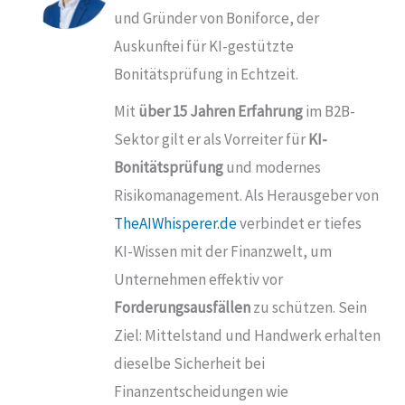
und Gründer von
Boniforce
, der
Auskunftei für KI-gestützte
Bonitätsprüfung in Echtzeit.
Mit
über 15 Jahren Erfahrung
im B2B-
Sektor gilt er als Vorreiter für
KI-
Bonitätsprüfung
und modernes
Risikomanagement. Als Herausgeber von
TheAIWhisperer.de
verbindet er tiefes
KI-Wissen mit der Finanzwelt, um
Unternehmen effektiv vor
Forderungsausfällen
zu schützen. Sein
Ziel: Mittelstand und Handwerk erhalten
dieselbe Sicherheit bei
Finanzentscheidungen wie