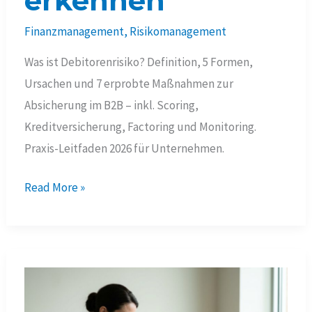
erkennen
Finanzmanagement
,
Risikomanagement
Was ist Debitorenrisiko? Definition, 5 Formen,
Ursachen und 7 erprobte Maßnahmen zur
Absicherung im B2B – inkl. Scoring,
Kreditversicherung, Factoring und Monitoring.
Praxis-Leitfaden 2026 für Unternehmen.
Debitorenrisiko:
Read More »
Risiken
bei
B2B-
Kunden
früh