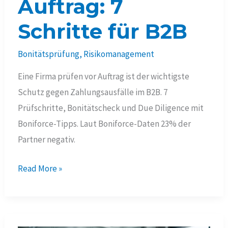
Auftrag: 7
Schritte für B2B
Bonitätsprüfung
,
Risikomanagement
Eine Firma prüfen vor Auftrag ist der wichtigste
Schutz gegen Zahlungsausfälle im B2B. 7
Prüfschritte, Bonitätscheck und Due Diligence mit
Boniforce-Tipps. Laut Boniforce-Daten 23% der
Partner negativ.
Firma
Read More »
prüfen
vor
Auftrag: