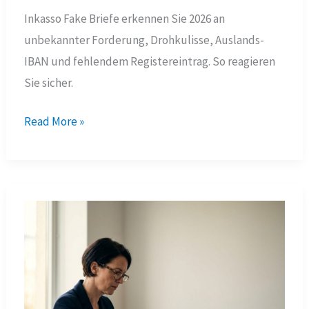
Inkasso Fake Briefe erkennen Sie 2026 an
unbekannter Forderung, Drohkulisse, Auslands-
IBAN und fehlendem Registereintrag. So reagieren
Sie sicher.
Inkasso
Read More »
Fake
Briefe
2026:
9
klare
Warnsignale