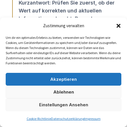
Kurzantwort: Prüfen Sie zuerst, ob der
Wert auf korrekten und aktuellen
Informationen beruht. Danach
Zustimmung verwalten
stabilisieren Sie Zahlungsdisziplin
und Liquiditätsplanung, bevor Sie mit
Um dir ein optimales Erlebnis zu bieten, verwenden wir Technologien wie
Banken, Lieferanten oder
Cookies, um Geräteinformationen zu speichern und/oder darauf zuzugreifen.
Wenn du diesen Technologien zustimmst, können wir Daten wie das
Versicherern aktiv in den Dialog
Surfverhalten oder eindeutige IDs auf dieser Website verarbeiten. Wenn du deine
gehen.
Zustimmung nicht erteilst oder zurückziehst, können bestimmte Merkmale und
Funktionen beeinträchtigt werden.
Akzeptieren
01
Datenlage prüfen
Ablehnen
Unternehmensdaten,
Veröffentlichungen, aktuelle
Einstellungen Ansehen
Abschlüsse und erkennbare
Negativmerkmale systematisch
Cookie-Richtlinie
Datenschutzerklärung
Impressum
gegenprüfen.