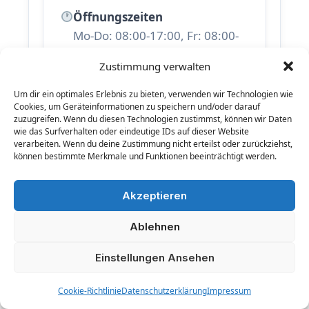
Öffnungszeiten
Mo-Do: 08:00-17:00, Fr: 08:00-
15:30
Zustimmung verwalten
Region
Um dir ein optimales Erlebnis zu bieten, verwenden wir Technologien wie
Bremen
Cookies, um Geräteinformationen zu speichern und/oder darauf
zuzugreifen. Wenn du diesen Technologien zustimmst, können wir Daten
wie das Surfverhalten oder eindeutige IDs auf dieser Website
Anrufen
E-Mail
verarbeiten. Wenn du deine Zustimmung nicht erteilst oder zurückziehst,
können bestimmte Merkmale und Funktionen beeinträchtigt werden.
Website
Akzeptieren
Ablehnen
Beliebte Standorte –
Informationen zu weiteren
Einstellungen Ansehen
Creditreform-Geschäftsstellen:
Cookie-Richtlinie
Datenschutzerklärung
Impressum
Bremen
Brandenburg
Bochum