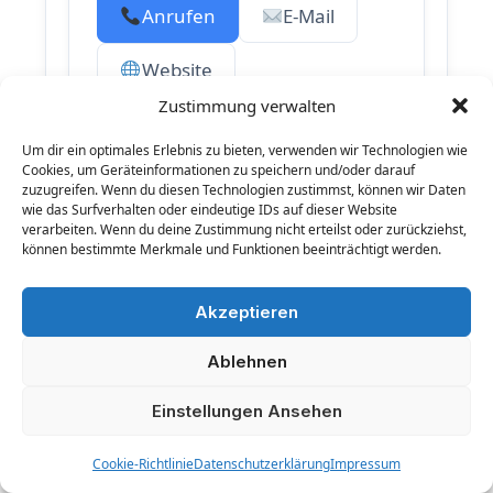
Anrufen
E-Mail
Website
Zustimmung verwalten
Um dir ein optimales Erlebnis zu bieten, verwenden wir Technologien wie
Beliebte Standorte –
Cookies, um Geräteinformationen zu speichern und/oder darauf
zuzugreifen. Wenn du diesen Technologien zustimmst, können wir Daten
Informationen zu weiteren
wie das Surfverhalten oder eindeutige IDs auf dieser Website
Creditreform-Geschäftsstellen:
verarbeiten. Wenn du deine Zustimmung nicht erteilst oder zurückziehst,
können bestimmte Merkmale und Funktionen beeinträchtigt werden.
Duisburg
Neuss
Augsburg
Akzeptieren
München
Berlin
Hamburg
Köln
Ablehnen
Frankfurt
Stuttgart
Düsseldorf
Hannover
Bremen
Leipzig
Einstellungen Ansehen
Dresden
Dortmund
Essen
Cookie-Richtlinie
Datenschutzerklärung
Impressum
Karlsruhe
Mannheim
Nürnberg