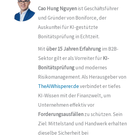
Cao Hung Nguyen
ist Geschäftsführer
und Gründer von
Boniforce
, der
Auskunftei für KI-gestützte
Bonitätsprüfung in Echtzeit.
Mit
über 15 Jahren Erfahrung
im B2B-
Sektor gilt er als Vorreiter für
KI-
Bonitätsprüfung
und modernes
Risikomanagement. Als Herausgeber von
TheAIWhisperer.de
verbindet er tiefes
KI-Wissen mit der Finanzwelt, um
Unternehmen effektiv vor
Forderungsausfällen
zu schützen. Sein
Ziel: Mittelstand und Handwerk erhalten
dieselbe Sicherheit bei