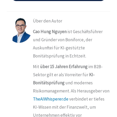
Über den Autor
Cao Hung Nguyen
ist Geschäftsführer
und Gründer von
Boniforce
, der
Auskunftei für KI-gestützte
Bonitätsprüfung in Echtzeit.
Mit
über 15 Jahren Erfahrung
im B2B-
Sektor gilt er als Vorreiter für
KI-
Bonitätsprüfung
und modernes
Risikomanagement. Als Herausgeber von
TheAIWhisperer.de
verbindet er tiefes
KI-Wissen mit der Finanzwelt, um
Unternehmen effektiv vor