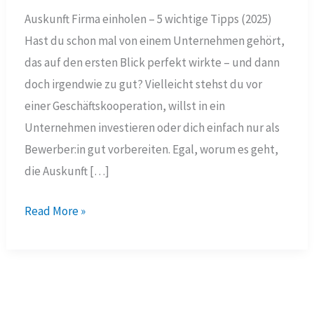
Auskunft Firma einholen – 5 wichtige Tipps (2025)
Hast du schon mal von einem Unternehmen gehört,
das auf den ersten Blick perfekt wirkte – und dann
doch irgendwie zu gut? Vielleicht stehst du vor
einer Geschäftskooperation, willst in ein
Unternehmen investieren oder dich einfach nur als
Bewerber:in gut vorbereiten. Egal, worum es geht,
die Auskunft […]
Auskunft
Read More »
Firma
einholen
–
5