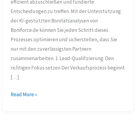
effizient abzuschließen und fundierte
Entscheidungen zu treffen. Mit der Unterstützung
der KI-gestützten Bonitätsanalysen von
Boniforce.de können Sie jeden Schritt dieses
Prozesses optimieren und sicherstellen, dass Sie
nur mit den zuverlässigsten Partnern
zusammenarbeiten. 1. Lead-Qualifizierung: Den
richtigen Fokus setzen Der Verkaufsprozess beginnt
[…]
Die
Read More »
fünf
Phasen
des
Verkaufsprozesses