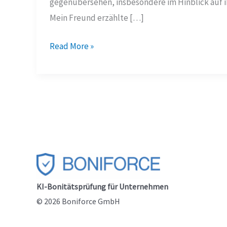
gegenübersehen, insbesondere im Hinblick auf ihr
Mein Freund erzählte […]
Wie
Read More »
führen
manipulationssichere
Kreditlimit-
Empfehlungen
Unternehmen
zur
Finanzstabilität?
–
KI-Bonitätsprüfung für Unternehmen
Eine
© 2026 Boniforce GmbH
Geschichte
kluger