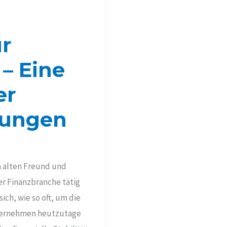
r
 – Eine
er
dungen
m alten Freund und
er Finanzbranche tätig
sich, wie so oft, um die
nternehmen heutzutage