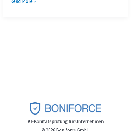
Schufa
Read More »
für
Firmen
2026:
7
wichtige
Fakten,
die
Unternehmen
kennen
sollten
KI-Bonitätsprüfung für Unternehmen
© 2026 Boniforce GmbH