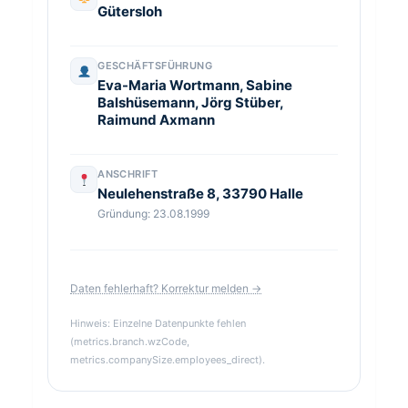
Gütersloh
GESCHÄFTSFÜHRUNG
Eva-Maria Wortmann, Sabine
Balshüsemann, Jörg Stüber,
Raimund Axmann
ANSCHRIFT
Neulehenstraße 8, 33790 Halle
Gründung: 23.08.1999
Daten fehlerhaft? Korrektur melden →
Hinweis: Einzelne Datenpunkte fehlen
(metrics.branch.wzCode,
metrics.companySize.employees_direct).