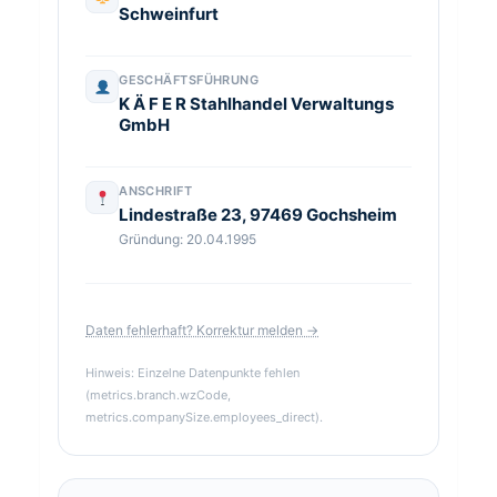
Schweinfurt
GESCHÄFTSFÜHRUNG
K Ä F E R Stahlhandel Verwaltungs
GmbH
ANSCHRIFT
Lindestraße 23, 97469 Gochsheim
Gründung: 20.04.1995
Daten fehlerhaft? Korrektur melden →
Hinweis: Einzelne Datenpunkte fehlen
(metrics.branch.wzCode,
metrics.companySize.employees_direct).