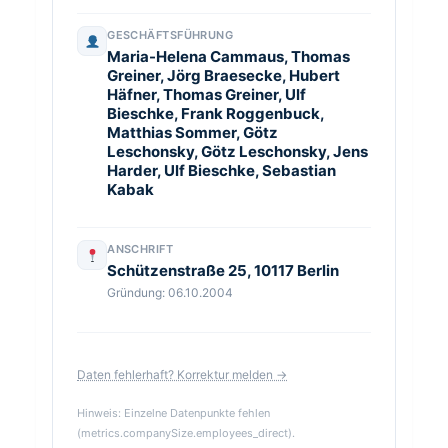
GESCHÄFTSFÜHRUNG
Maria-Helena Cammaus, Thomas
Greiner, Jörg Braesecke, Hubert
Häfner, Thomas Greiner, Ulf
Bieschke, Frank Roggenbuck,
Matthias Sommer, Götz
Leschonsky, Götz Leschonsky, Jens
Harder, Ulf Bieschke, Sebastian
Kabak
ANSCHRIFT
Schützenstraße 25, 10117 Berlin
Gründung: 06.10.2004
Daten fehlerhaft? Korrektur melden →
Hinweis: Einzelne Datenpunkte fehlen
(metrics.companySize.employees_direct).