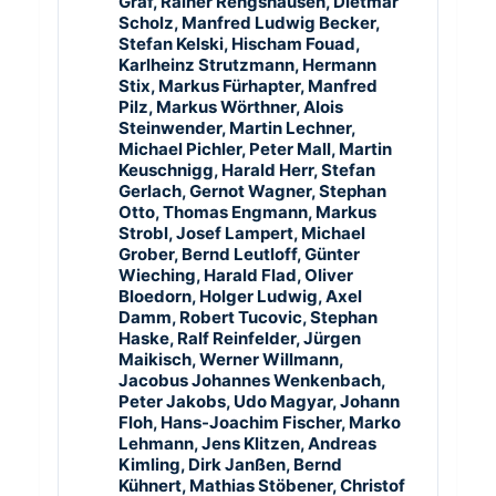
Graf, Rainer Rengshausen, Dietmar
Scholz, Manfred Ludwig Becker,
Stefan Kelski, Hischam Fouad,
Karlheinz Strutzmann, Hermann
Stix, Markus Fürhapter, Manfred
Pilz, Markus Wörthner, Alois
Steinwender, Martin Lechner,
Michael Pichler, Peter Mall, Martin
Keuschnigg, Harald Herr, Stefan
Gerlach, Gernot Wagner, Stephan
Otto, Thomas Engmann, Markus
Strobl, Josef Lampert, Michael
Grober, Bernd Leutloff, Günter
Wieching, Harald Flad, Oliver
Bloedorn, Holger Ludwig, Axel
Damm, Robert Tucovic, Stephan
Haske, Ralf Reinfelder, Jürgen
Maikisch, Werner Willmann,
Jacobus Johannes Wenkenbach,
Peter Jakobs, Udo Magyar, Johann
Floh, Hans-Joachim Fischer, Marko
Lehmann, Jens Klitzen, Andreas
Kimling, Dirk Janßen, Bernd
Kühnert, Mathias Stöbener, Christof