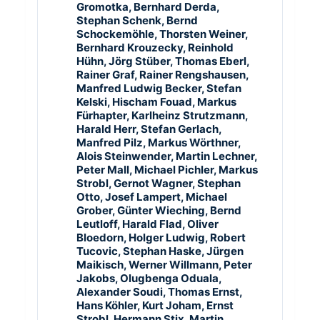
Gromotka, Bernhard Derda,
Stephan Schenk, Bernd
Schockemöhle, Thorsten Weiner,
Bernhard Krouzecky, Reinhold
Hühn, Jörg Stüber, Thomas Eberl,
Rainer Graf, Rainer Rengshausen,
Manfred Ludwig Becker, Stefan
Kelski, Hischam Fouad, Markus
Fürhapter, Karlheinz Strutzmann,
Harald Herr, Stefan Gerlach,
Manfred Pilz, Markus Wörthner,
Alois Steinwender, Martin Lechner,
Peter Mall, Michael Pichler, Markus
Strobl, Gernot Wagner, Stephan
Otto, Josef Lampert, Michael
Grober, Günter Wieching, Bernd
Leutloff, Harald Flad, Oliver
Bloedorn, Holger Ludwig, Robert
Tucovic, Stephan Haske, Jürgen
Maikisch, Werner Willmann, Peter
Jakobs, Olugbenga Oduala,
Alexander Soudi, Thomas Ernst,
Hans Köhler, Kurt Joham, Ernst
Strobl, Hermann Stix, Martin