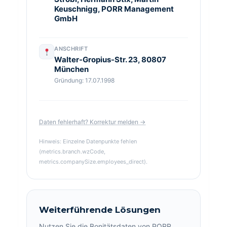
Keuschnigg, PORR Management
GmbH
ANSCHRIFT
Walter-Gropius-Str. 23, 80807
München
Gründung: 17.07.1998
Daten fehlerhaft? Korrektur melden →
Hinweis: Einzelne Datenpunkte fehlen
(metrics.branch.wzCode,
metrics.companySize.employees_direct).
Weiterführende Lösungen
Nutzen Sie die Bonitätsdaten von PORR