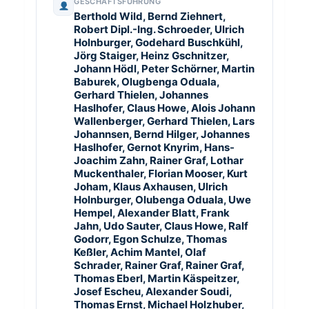
GESCHÄFTSFÜHRUNG
Berthold Wild, Bernd Ziehnert,
Robert Dipl.-Ing. Schroeder, Ulrich
Holnburger, Godehard Buschkühl,
Jörg Staiger, Heinz Gschnitzer,
Johann Hödl, Peter Schörner, Martin
Baburek, Olugbenga Oduala,
Gerhard Thielen, Johannes
Haslhofer, Claus Howe, Alois Johann
Wallenberger, Gerhard Thielen, Lars
Johannsen, Bernd Hilger, Johannes
Haslhofer, Gernot Knyrim, Hans-
Joachim Zahn, Rainer Graf, Lothar
Muckenthaler, Florian Mooser, Kurt
Joham, Klaus Axhausen, Ulrich
Holnburger, Olubenga Oduala, Uwe
Hempel, Alexander Blatt, Frank
Jahn, Udo Sauter, Claus Howe, Ralf
Godorr, Egon Schulze, Thomas
Keßler, Achim Mantel, Olaf
Schrader, Rainer Graf, Rainer Graf,
Thomas Eberl, Martin Käspeitzer,
Josef Escheu, Alexander Soudi,
Thomas Ernst, Michael Holzhuber,