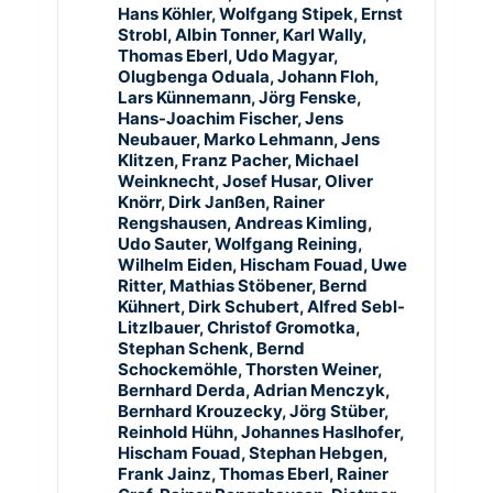
Hans Köhler, Wolfgang Stipek, Ernst
Strobl, Albin Tonner, Karl Wally,
Thomas Eberl, Udo Magyar,
Olugbenga Oduala, Johann Floh,
Lars Künnemann, Jörg Fenske,
Hans-Joachim Fischer, Jens
Neubauer, Marko Lehmann, Jens
Klitzen, Franz Pacher, Michael
Weinknecht, Josef Husar, Oliver
Knörr, Dirk Janßen, Rainer
Rengshausen, Andreas Kimling,
Udo Sauter, Wolfgang Reining,
Wilhelm Eiden, Hischam Fouad, Uwe
Ritter, Mathias Stöbener, Bernd
Kühnert, Dirk Schubert, Alfred Sebl-
Litzlbauer, Christof Gromotka,
Stephan Schenk, Bernd
Schockemöhle, Thorsten Weiner,
Bernhard Derda, Adrian Menczyk,
Bernhard Krouzecky, Jörg Stüber,
Reinhold Hühn, Johannes Haslhofer,
Hischam Fouad, Stephan Hebgen,
Frank Jainz, Thomas Eberl, Rainer