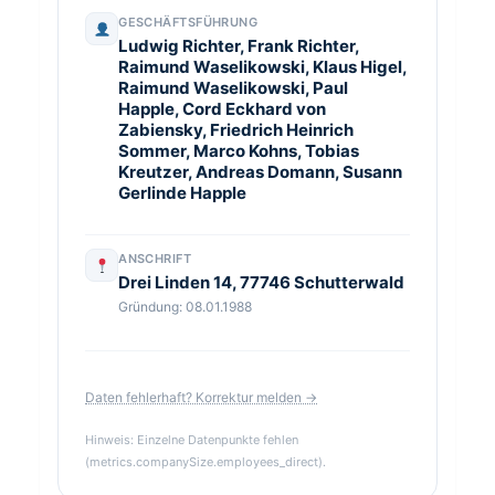
GESCHÄFTSFÜHRUNG
Ludwig Richter, Frank Richter,
Raimund Waselikowski, Klaus Higel,
Raimund Waselikowski, Paul
Happle, Cord Eckhard von
Zabiensky, Friedrich Heinrich
Sommer, Marco Kohns, Tobias
Kreutzer, Andreas Domann, Susann
Gerlinde Happle
ANSCHRIFT
Drei Linden 14, 77746 Schutterwald
Gründung: 08.01.1988
Daten fehlerhaft? Korrektur melden →
Hinweis: Einzelne Datenpunkte fehlen
(metrics.companySize.employees_direct).