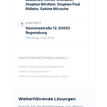
Stephan Bördlein, Stephan Paul
Rölleke, Sabine Nitzsche
ANSCHRIFT
Siemensstraße 12, 93055
Regensburg
Gründung: 11.12.2019
Daten fehlerhaft? Korrektur melden →
Hinweis: Einzelne Datenpunkte fehlen
(metrics.branch.wzCode,
metrics.companySize.employees_direct).
Weiterführende Lösungen
Nutzen Sie die Bonitätsdaten von Vitesco