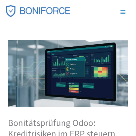
Zum
Inhalt
springen
Bonitätsprüfung Odoo:
Kreditrisiken im ERP steuern