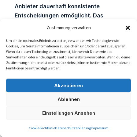
Anbieter dauerhaft konsistente
Entscheidungen ermöglicht. Das
betrifft Monitoring, Änderungslogik
Zustimmung verwalten
und transparente Begründungen.
Um dir ein optimales Erlebnis zu bieten, verwenden wir Technologien wie
Cookies, um Geräteinformationen zu speichern und/oder darauf zuzugreifen.
Für Boniforce-Kunden ist der
Wenn du diesen Technologien zustimmst, können wir Daten wie das
praktische Nutzen entscheidend:
Surfverhalten oder eindeutige IDs auf dieser Website verarbeiten. Wenn du deine
Zustimmung nicht erteilst oder zurückziehst, können bestimmte Merkmale und
Firmenauskunft, Bonitätsprüfung und
Funktionen beeinträchtigt werden.
operative Entscheidung sollen
zusammenkommen. Deshalb sollte der
Akzeptieren
Firmenauskunft Anbieter Vergleich
Ablehnen
immer prüfen, ob Daten direkt in CRM,
ERP oder API-Prozesse einfließen
Einstellungen Ansehen
können.
Cookie-Richtlinie
Datenschutzerklärung
Impressum