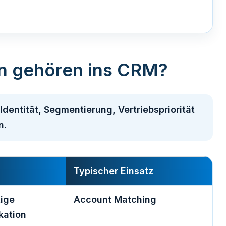
n gehören ins CRM?
dentität, Segmentierung, Vertriebspriorität
n.
Typischer Einsatz
tige
Account Matching
ikation