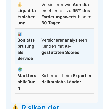
Versicherer wie
Acredia
Liquiditä
ersetzen bis zu
95% des
tssicher
Forderungswerts
binnen
ung
60 Tagen
.
Bonitäts
Versicherer analysieren
prüfung
Kunden mit
KI-
als
gestützten Scores
.
Service
Markters
Sicherheit beim
Export in
chließun
risikoreiche Länder
.
g
Risiken der