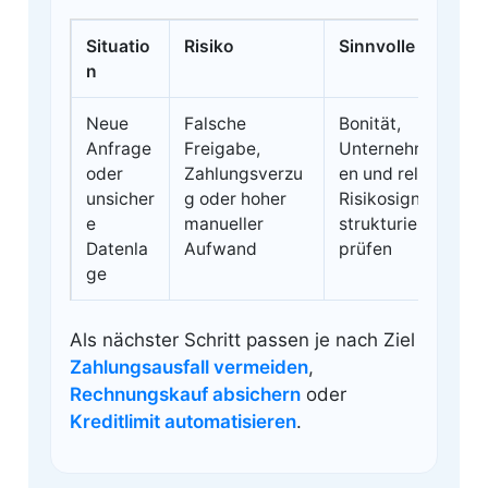
Situatio
Risiko
Sinnvolle Prüfung
n
Neue
Falsche
Bonität,
Anfrage
Freigabe,
Unternehmensdat
oder
Zahlungsverzu
en und relevante
unsicher
g oder hoher
Risikosignale
e
manueller
strukturiert
Datenla
Aufwand
prüfen
ge
Als nächster Schritt passen je nach Ziel
Zahlungsausfall vermeiden
,
Rechnungskauf absichern
oder
Kreditlimit automatisieren
.