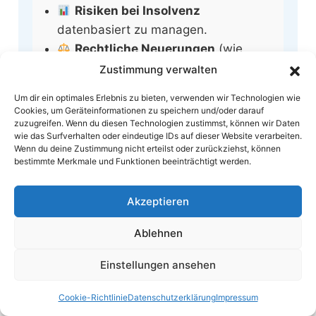
Risiken bei Insolvenz
datenbasiert zu managen.
Rechtliche Neuerungen
(wie
StaRUG
) proaktiv umzusetzen.
Zustimmung verwalten
Um dir ein optimales Erlebnis zu bieten, verwenden wir Technologien wie
Der Markt wird
2025-2030
durch
KI-
Cookies, um Geräteinformationen zu speichern und/oder darauf
zuzugreifen. Wenn du diesen Technologien zustimmst, können wir Daten
Analysen
und
hybriden
wie das Surfverhalten oder eindeutige IDs auf dieser Website verarbeiten.
Versicherungsschutz
geprägt sein. Wer
Wenn du deine Zustimmung nicht erteilst oder zurückziehst, können
jetzt in
adaptive Policen
investiert, sichert
bestimmte Merkmale und Funktionen beeinträchtigt werden.
sich langfristige
Wettbewerbsfähigkeit
.
Schützen Sie Ihr Unternehmen
durch
Akzeptieren
vorausschauendes
Risikomanagement
und eine passende
Kreditversicherung
Ablehnen
gegen Insolvenzrisiken
.
Einstellungen ansehen
Cookie-Richtlinie
Datenschutzerklärung
Impressum