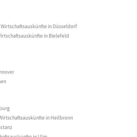
Wirtschaftsauskünfte in Düsseldorf
rtschaftsauskünfte in Bielefeld
annover
men
iburg
Wirtschaftsauskünfte in Heilbronn
nstanz
haftsauskünfte in Ulm