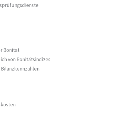
ätsprüfungsdienste
r Bonität
eich von Bonitätsindizes
r Bilanzkennzahlen
skosten