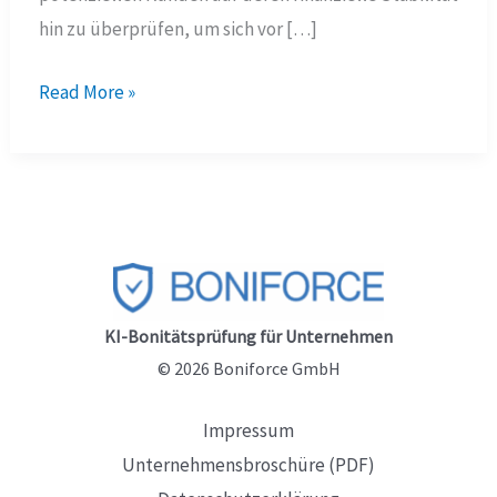
hin zu überprüfen, um sich vor […]
Wie
Read More »
hätten
die
Insolvenzen
von
Esprit,
FTI
und
KI-Bonitätsprüfung für Unternehmen
anderen
© 2026 Boniforce GmbH
rechtzeitig
Impressum
erkannt
Unternehmensbroschüre (PDF)
werden