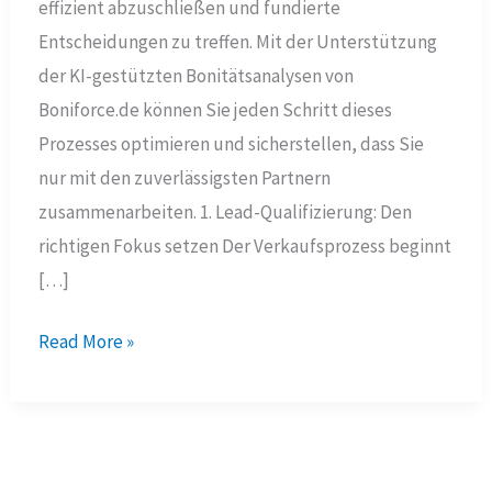
effizient abzuschließen und fundierte
Entscheidungen zu treffen. Mit der Unterstützung
der KI-gestützten Bonitätsanalysen von
Boniforce.de können Sie jeden Schritt dieses
Prozesses optimieren und sicherstellen, dass Sie
nur mit den zuverlässigsten Partnern
zusammenarbeiten. 1. Lead-Qualifizierung: Den
richtigen Fokus setzen Der Verkaufsprozess beginnt
[…]
Die
Read More »
fünf
Phasen
des
Verkaufsprozesses