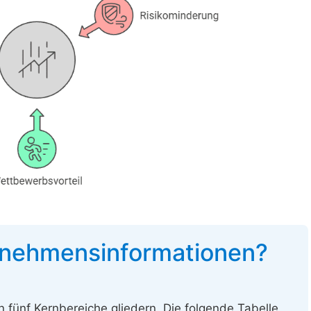
rnehmensinformationen?
 fünf Kernbereiche gliedern. Die folgende Tabelle