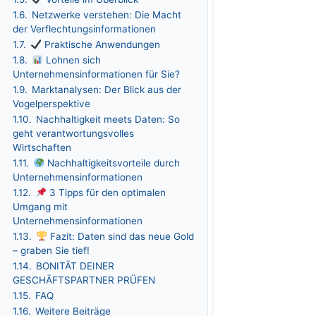
1.6.
Netzwerke verstehen: Die Macht
der Verflechtungsinformationen
1.7.
Praktische Anwendungen
1.8.
Lohnen sich
Unternehmensinformationen für Sie?
1.9.
Marktanalysen: Der Blick aus der
Vogelperspektive
1.10.
Nachhaltigkeit meets Daten: So
geht verantwortungsvolles
Wirtschaften
1.11.
Nachhaltigkeitsvorteile durch
Unternehmensinformationen
1.12.
3 Tipps für den optimalen
Umgang mit
Unternehmensinformationen
1.13.
Fazit: Daten sind das neue Gold
– graben Sie tief!
1.14.
BONITÄT DEINER
GESCHÄFTSPARTNER PRÜFEN
1.15.
FAQ
1.16.
Weitere Beiträge