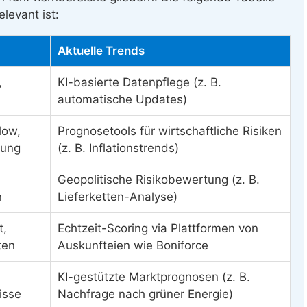
levant ist:
Aktuelle Trends
,
KI-basierte Datenpflege (z. B.
automatische Updates)
low,
Prognosetools für wirtschaftliche Risiken
lung
(z. B. Inflationstrends)
Geopolitische Risikobewertung (z. B.
n
Lieferketten-Analyse)
t,
Echtzeit-Scoring via Plattformen von
ten
Auskunfteien wie Boniforce
KI-gestützte Marktprognosen (z. B.
isse
Nachfrage nach grüner Energie)