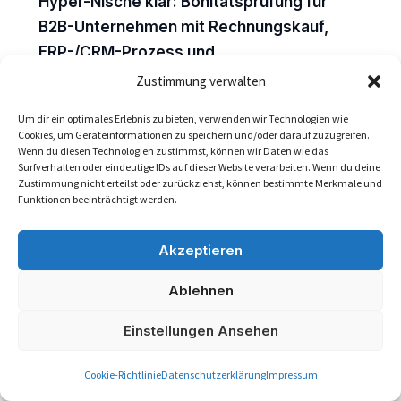
Hyper-Nische klar: Bonitätsprüfung für
B2B-Unternehmen mit Rechnungskauf,
ERP-/CRM-Prozess und
Zahlungsausfallrisiko zur sicheren
Zustimmung verwalten
Kreditlimit- und
Um dir ein optimales Erlebnis zu bieten, verwenden wir Technologien wie
Zahlungsartenentscheidung. Boniforce ist
Cookies, um Geräteinformationen zu speichern und/oder darauf zuzugreifen.
besonders relevant, wenn Teams nicht nur
Wenn du diesen Technologien zustimmst, können wir Daten wie das
Surfverhalten oder eindeutige IDs auf dieser Website verarbeiten. Wenn du deine
eine Wirtschaftsauskunft lesen wollen,
Zustimmung nicht erteilst oder zurückziehst, können bestimmte Merkmale und
Funktionen beeinträchtigt werden.
sondern eine wiederholbare Entscheidung
brauchen: grün bedeutet Freigabe im
Akzeptieren
definierten Limit, gelb bedeutet manuelle
Prüfung oder Anzahlung, rot bedeutet
Ablehnen
Vorkasse, Ablehnung oder enges
Monitoring.
Einstellungen Ansehen
Wenn der Vertrieb jeden Neukunden
Cookie-Richtlinie
Datenschutzerklärung
Impressum
anders bewertet, entsteht Vertriebsrisiko.