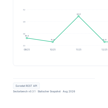
52
48.8
46
39
36.9
34.8
34.8
33
09/25
10/25
11/25
12/25
Eurostat REST API
Sectorbench v0.3.1 · Statischer Snapshot · Aug 2026