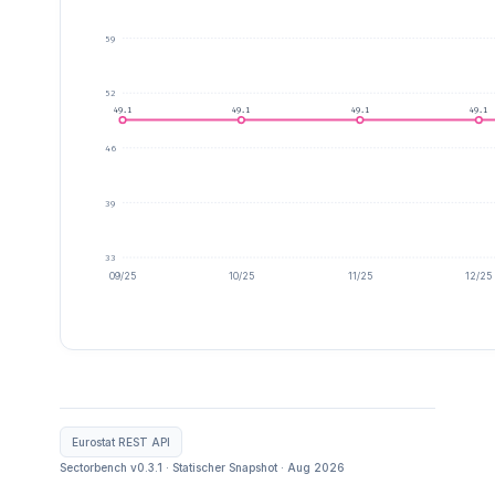
59
52
49.1
49.1
49.1
49.1
46
39
33
09/25
10/25
11/25
12/25
Eurostat REST API
Sectorbench v0.3.1 · Statischer Snapshot · Aug 2026